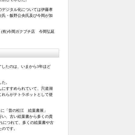
のデジタル化については伊藤孝
夫氏・飯野公央氏及び今岡が加
(有)今岡ガクブチ店 今岡弘延
”したのは、いまから3年ほど
した。
んにすすめられていて、宍道湖
これらがテトラポットとして使
月に「昔の松江 絵葉書展」
行い、古い絵葉書から多くの貴
れにつれて、多くの絵葉書や古
たのです。