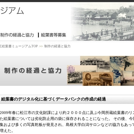
江絵葉書ミュージアムTOP
>>
制作の経過と協力
絵葉書のデジタル化に基づくデータバンクの作成の経過
2009年春に松江市の文化財課により約２０００点に及ぶ今岡所蔵絵葉書の
た絵葉書については劣化防止用の袋に保存されることになった。 その後、今
集および多くの写真乾板が発見され、島根大学白潟サロンなどの協力もあっ
増えた。