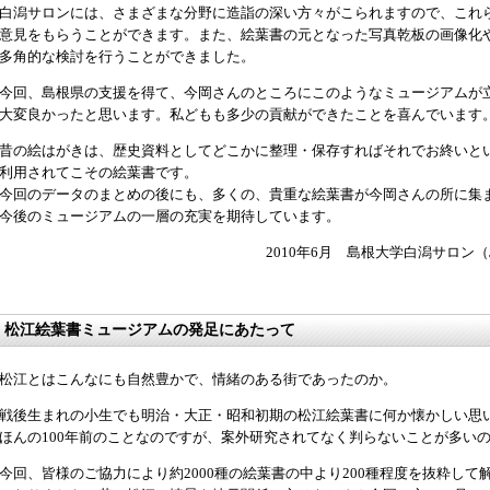
白潟サロンには、さまざまな分野に造詣の深い方々がこられますので、これ
意見をもらうことができます。また、絵葉書の元となった写真乾板の画像化
多角的な検討を行うことができました。
今回、島根県の支援を得て、今岡さんのところにこのようなミュージアムが
大変良かったと思います。私どもも多少の貢献ができたことを喜んでいます
昔の絵はがきは、歴史資料としてどこかに整理・保存すればそれでお終いと
利用されてこその絵葉書です。
今回のデータのまとめの後にも、多くの、貴重な絵葉書が今岡さんの所に集
今後のミュージアムの一層の充実を期待しています。
2010年6月 島根大学白潟サロ
松江絵葉書ミュージアムの発足にあたって
松江とはこんなにも自然豊かで、情緒のある街であったのか。
戦後生まれの小生でも明治・大正・昭和初期の松江絵葉書に何か懐かしい思
ほんの100年前のことなのですが、案外研究されてなく判らないことが多い
今回、皆様のご協力により約2000種の絵葉書の中より200種程度を抜粋し