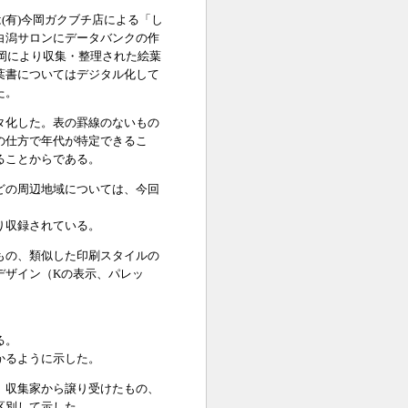
(有)今岡ガクブチ店による「し
白潟サロンにデータバンクの作
今岡により収集・整理された絵葉
葉書についてはデジタル化して
た。
タ化した。表の罫線のないもの
の仕方で年代が特定できるこ
ることからである。
どの周辺地域については、今回
り収録されている。
もの、類似した印刷スタイルの
デザイン（Kの表示、パレッ
る。
かるように示した。
、収集家から譲り受けたもの、
区別して示した。