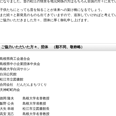
になりました。昔の松江の情景を地元関係の方はもちろん全国の方々に見て
子供たちにとっても昔を知ることが未来への架け橋になるでしょう。
まだ続々と新発見のものも出てきていますので、追加していければと考えて
ご協力いただきました方々、団体に厚く御礼申し上げます。
ご協力いただいた方々、団体 （順不同、敬称略）
島根県商工会連合会
島根県中小企業団体中央会
島根大学白潟サロン
白潟公民館
松江市立図書館
合同会社 だんだんまちづくり
天神町町内会
徳岡 隆夫
島根大学名誉教授
飯野 公央
島根大学准教授
大矢 幸雄
松江市立図書館長
高安 克己
島根大学名誉教授