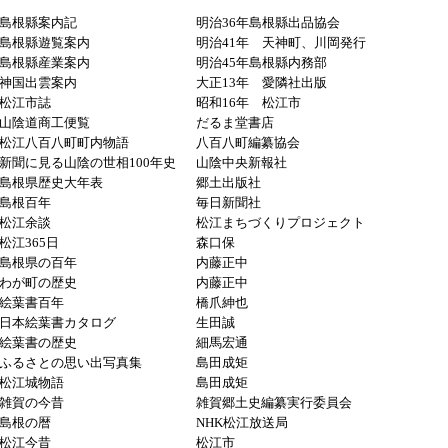
島根縣案内記
明治36年島根縣出品協会
島根縣遊覧案内
明治41年 天神町、川岡発行
島根縣産業案内
明治45年島根縣内務部
神国出雲案内
大正13年 愛隣社出版
松江市誌
昭和16年 松江市
山陰道商工便覧
だるま堂書店
松江八百八町町内物語
八百八町編纂協会
新聞に見る山陰の世相100年史
山陰中央新報社
島根県歴史大年表
郷土出版社
島根百年
毎日新聞社
松江余談
松江まちづくりプロジェクト
松江365日
森口保
島根県の百年
内藤正中
わが町の歴史
内藤正中
絵葉書百年
橋爪紳也
日本絵葉書カタログ
生田誠
絵葉書の歴史
細馬宏通
ふるさとの思い出写真集
島田成矩
松江城物語
島田成矩
雑賀の今昔
雑賀郷土史編纂実行委員会
島根の暦
NHK松江放送局
松江今昔
松江市