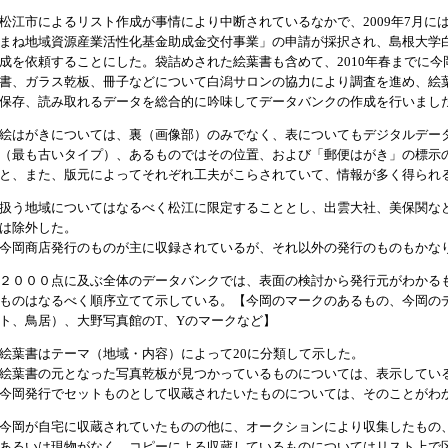
松江市によるリスト作成が事情により中断されているなかで、2009年7月には
まね地域資源産業活性化基金助成金交付事業」の申請が採択され、島根大学
成を依頼することにした。袋詰めされた絵葉書も含めて、2010年春までに
書、ガラス乾板、冊子などについて白潟サロンの協力により調査を進め、絵
保存、読み取れるデータを総合的に吟味してデータバンクの作成を行いまし
絵はがきについては、裏（画像部）のみでなく、表についてもデジタルデー
（最も古いタイプ）、あるものではその位置、および「郵便はがき」の標示
と、また、版元によってそれぞれ工夫がこらされていて、情報が多く得られ
扱う地域についてはなるべく松江に限定することとし、出雲大社、美保関な
は除外した。
今岡商店発行のものが主に収録されているが、それ以外の発行のものもかな
２０００点に及ぶ全体のデータバンクでは、表面の検討から発行元がわかる
ものはなるべく順序立てて示している。【今岡のマークのあるもの、今岡の
ト、鳥居）、大野写真館のT、Yのマークなど】
絵葉書はテーマ（地域・内容）によって20に分類して示した。
絵葉書の元となった写真乾板が見つかっているものについては、表示してい
今岡発行でセットものとして収蔵されたいたものについては、そのことがわ
今岡が自宅に収蔵されていたものの他に、オークションにより収集したもの
あるいは現物がなく、コピーによる収蔵しているものについてはリスト上で