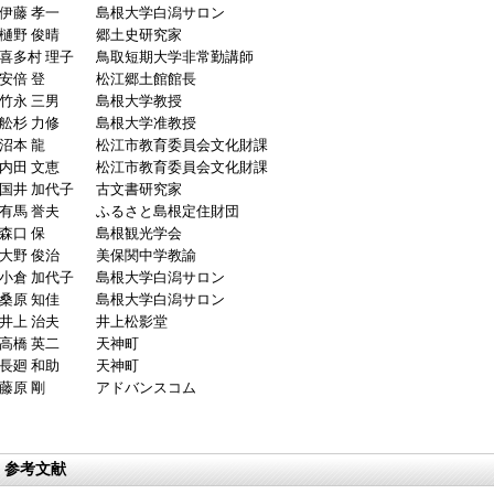
伊藤 孝一
島根大学白潟サロン
樋野 俊晴
郷土史研究家
喜多村 理子
鳥取短期大学非常勤講師
安倍 登
松江郷土館館長
竹永 三男
島根大学教授
舩杉 力修
島根大学准教授
沼本 龍
松江市教育委員会文化財課
内田 文恵
松江市教育委員会文化財課
国井 加代子
古文書研究家
有馬 誉夫
ふるさと島根定住財団
森口 保
島根観光学会
大野 俊治
美保関中学教諭
小倉 加代子
島根大学白潟サロン
桑原 知佳
島根大学白潟サロン
井上 治夫
井上松影堂
高橋 英二
天神町
長廻 和助
天神町
藤原 剛
アドバンスコム
参考文献