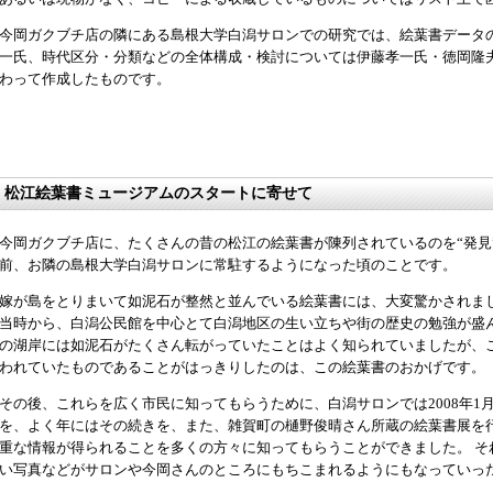
今岡ガクブチ店の隣にある島根大学白潟サロンでの研究では、絵葉書データ
一氏、時代区分・分類などの全体構成・検討については伊藤孝一氏・徳岡隆
わって作成したものです。
松江絵葉書ミュージアムのスタートに寄せて
今岡ガクブチ店に、たくさんの昔の松江の絵葉書が陳列されているのを“発見
前、お隣の島根大学白潟サロンに常駐するようになった頃のことです。
嫁が島をとりまいて如泥石が整然と並んでいる絵葉書には、大変驚かされま
当時から、白潟公民館を中心とて白潟地区の生い立ちや街の歴史の勉強が盛
の湖岸には如泥石がたくさん転がっていたことはよく知られていましたが、
われていたものであることがはっきりしたのは、この絵葉書のおかげです。
その後、これらを広く市民に知ってもらうために、白潟サロンでは2008年1
を、よく年にはその続きを、また、雑賀町の樋野俊晴さん所蔵の絵葉書展を
重な情報が得られることを多くの方々に知ってもらうことができました。 そ
い写真などがサロンや今岡さんのところにもちこまれるようにもなっていっ