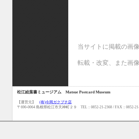
当サイトに掲載の画
転載・改変、また画
松江絵葉書ミュージアム Matsue Postcard Museum
【運営元】
(有)今岡ガクブチ店
〒690-0064 島根県松江市天神町２９ TEL：0852-21-2368 / FAX：0852-21-