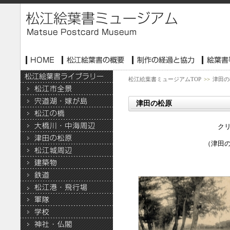
松江絵葉書ミュージアムTOP
>>
津田の
津田の松原
ク
（津田