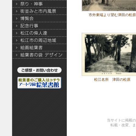
市外東端より望む津田の松原
松江名所 津田の松原
当サイトに掲載の
転載・改変、ま